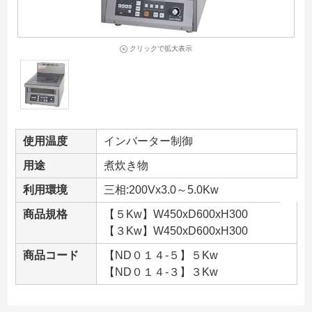
クリックで拡大表示
使用温度
インバーター制御
用途
煮炊き物
利用環境
三相:200Vx3.0～5.0Kw
商品規格
【５Kw】W450xD600xH300
【３Kw】W450xD600xH300
商品コード
【ND０１４-５】５Kw
【ND０１４-３】３Kw